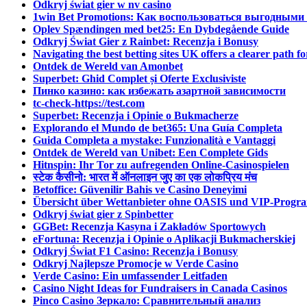
Odkryj świat gier w nv casino
1win Bet Promotions: Как воспользоваться выгодным
Oplev Spændingen med bet25: En Dybdegående Guide
Odkryj Świat Gier z Rainbet: Recenzja i Bonusy
Navigating the best betting sites UK offers a clearer path fo
Ontdek de Wereld van Amonbet
Superbet: Ghid Complet și Oferte Exclusiviste
Пинко казино: как избежать азартной зависимости
tc-check-https://test.com
Superbet: Recenzja i Opinie o Bukmacherze
Explorando el Mundo de bet365: Una Guía Completa
Guida Completa a mystake: Funzionalità e Vantaggi
Ontdek de Wereld van Unibet: Een Complete Gids
Hitnspin: Ihr Tor zu aufregenden Online-Casinospielen
स्टेक कैसीनो: भारत में ऑनलाइन जुए का एक लोकप्रिय मंच
Betoffice: Güvenilir Bahis ve Casino Deneyimi
Übersicht über Wettanbieter ohne OASIS und VIP-Prog
Odkryj świat gier z Spinbetter
GGBet: Recenzja Kasyna i Zakładów Sportowych
eFortuna: Recenzja i Opinie o Aplikacji Bukmacherskiej
Odkryj Świat F1 Casino: Recenzja i Bonusy
Odkryj Najlepsze Promocje w Verde Casino
Verde Casino: Ein umfassender Leitfaden
Casino Night Ideas for Fundraisers in Canada Casinos
Pinco Casino Зеркало: Сравнительный анализ