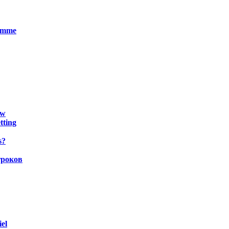
ramme
ów
tting
s?
гроков
el