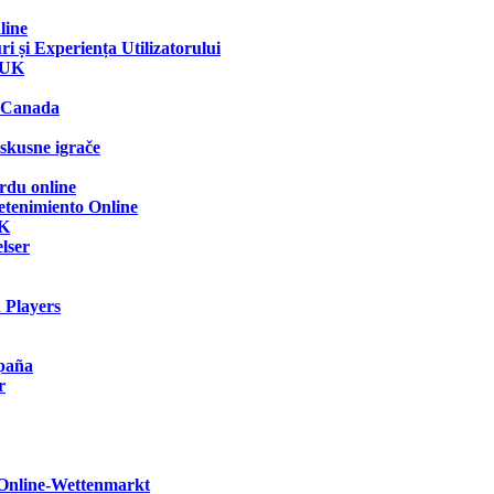
line
 și Experiența Utilizatorului
e UK
n Canada
iskusne igrače
rdu online
etenimiento Online
UK
lser
 Players
spaña
r
n Online-Wettenmarkt