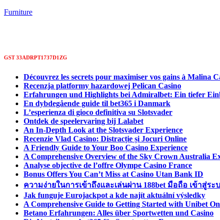
Furniture
GST 33ADRPT1737D1ZG
Découvrez les secrets pour maximiser vos gains à Malina Ca
Recenzja platformy hazardowej Pelican Casino
Erfahrungen und Highlights bei Admiralbet: Ein tiefer Ein
En dybdegående guide til bet365 i Danmark
L’esperienza di gioco definitiva su Slotsvader
Ontdek de speelervaring bij Lalabet
An In-Depth Look at the Slotsvader Experience
Recenzie Vlad Casino: Distracție și Jocuri Online
A Friendly Guide to Your Boo Casino Experience
A Comprehensive Overview of the Sky Crown Australia E
Analyse objective de l’offre Olympe Casino France
Bonus Offers You Can’t Miss at Casino Utan Bank ID
ความง่ายในการเข้าถึงและเล่นผ่าน 188bet มือถือ เข้าสู่ระบ
Jak funguje Eurojackpot a kde najít aktuální výsledky
A Comprehensive Guide to Getting Started with Unibet Onl
Betano Erfahrungen: Alles über Sportwetten und Casino