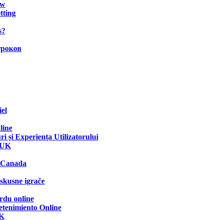
ów
tting
s?
гроков
el
line
 și Experiența Utilizatorului
e UK
n Canada
iskusne igrače
rdu online
etenimiento Online
UK