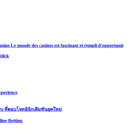
sino Le monde des casinos est fascinant et rempli d’opportunit
blick
xperience
บ ที่ตอบโจทย์นักเดิมพันยุคใหม่
ine Betting