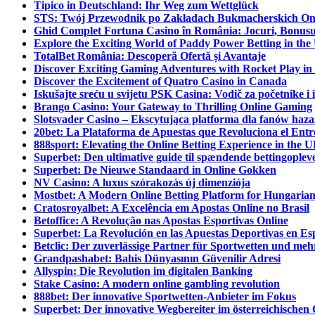
Tipico in Deutschland: Ihr Weg zum Wettglück
STS: Twój Przewodnik po Zakładach Bukmacherskich On
Ghid Complet Fortuna Casino în România: Jocuri, Bonusuri
Explore the Exciting World of Paddy Power Betting in th
TotalBet România: Descoperă Ofertă și Avantaje
Discover Exciting Gaming Adventures with Rocket Play i
Discover the Excitement of Quatro Casino in Canada
Iskušajte sreću u svijetu PSK Casina: Vodič za početnike i 
Brango Casino: Your Gateway to Thrilling Online Gaming
Slotsvader Casino – Ekscytująca platforma dla fanów haza
20bet: La Plataforma de Apuestas que Revoluciona el Entr
888sport: Elevating the Online Betting Experience in the 
Superbet: Den ultimative guide til spændende bettingopleve
Superbet: De Nieuwe Standaard in Online Gokken
NV Casino: A luxus szórakozás új dimenziója
Mostbet: A Modern Online Betting Platform for Hungarian
Cratosroyalbet: A Excelência em Apostas Online no Brasil
Betoffice: A Revolução nas Apostas Esportivas Online
Superbet: La Revolución en las Apuestas Deportivas en E
Betclic: Der zuverlässige Partner für Sportwetten und meh
Grandpashabet: Bahis Dünyasının Güvenilir Adresi
Allyspin: Die Revolution im digitalen Banking
Stake Casino: A modern online gambling revolution
888bet: Der innovative Sportwetten-Anbieter im Fokus
Superbet: Der innovative Wegbereiter im österreichische