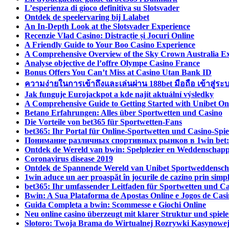
L’esperienza di gioco definitiva su Slotsvader
Ontdek de speelervaring bij Lalabet
An In-Depth Look at the Slotsvader Experience
Recenzie Vlad Casino: Distracție și Jocuri Online
A Friendly Guide to Your Boo Casino Experience
A Comprehensive Overview of the Sky Crown Australia E
Analyse objective de l’offre Olympe Casino France
Bonus Offers You Can’t Miss at Casino Utan Bank ID
ความง่ายในการเข้าถึงและเล่นผ่าน 188bet มือถือ เข้าสู่ระบ
Jak funguje Eurojackpot a kde najít aktuální výsledky
A Comprehensive Guide to Getting Started with Unibet Onl
Betano Erfahrungen: Alles über Sportwetten und Casino
Die Vorteile von bet365 für Sportwetten-Fans
bet365: Ihr Portal für Online-Sportwetten und Casino-Spie
Понимание различных спортивных рынков в 1win bet:
Ontdek de Wereld van bwin: Spelplezier en Weddenschap
Coronavirus disease 2019
Ontdek de Spannende Wereld van Unibet Sportweddensc
1win aduce un aer proaspăt în jocurile de cazino prin simplit
bet365: Ihr umfassender Leitfaden für Sportwetten und C
Bwin: A Sua Plataforma de Apostas Online e Jogos de Cas
Guida Completa a bwin: Scommesse e Giochi Online
Neu online casino überzeugt mit klarer Struktur und spiel
Slotoro: Twoja Brama do Wirtualnej Rozrywki Kasynowe